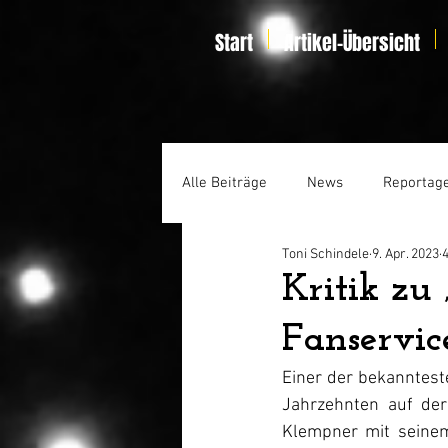
Start
Artikel-Übersicht
Alle Beiträge
News
Reportag
Toni Schindele
9. Apr. 2023
4
Specials
Home Entertainmen
Kritik zu
Fanservic
Einer der bekanntest
Jahrzehnten auf der
Klempner mit seinem