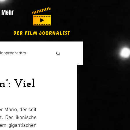
Mehr
inoprogramm
m“: Viel
Mario, der seit 
. Der ikonische 
m gigantischen 