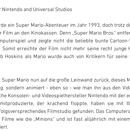
 Nintendo and Universal Studios
rde ein Super Mario-Abenteuer im Jahr 1993, doch trotz de
 Film an den Kinokassen. Denn „Super Mario Bros.“ entfer
puterspiel und zeigte nicht die beliebte bunte Cartoon
 Somit erreichte der Film nicht mehr seine recht junge H
b Hoskins als Mario wurde auch von Kritikern für seine 
 Super Mario nun auf die große Leinwand zurück, dieses Ma
ng, sondern animiert - eben so - wie man ihn aus den Vide
he Konsolen- und Videospielhersteller Nintendo mit der er
mitproduzierte, der krachend floppte, haben sie mit Il
rfolgsversprechendes Filmstudio gefunden. Das Computera
ilme wie die „Minions“ und ist fast alljährlich mit eine
ert.