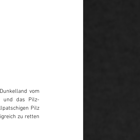
 Dunkelland vom 
l und das Pilz-
patschigen Pilz 
reich zu retten 