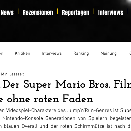
News
Rezensionen
Reportagen
Interviews
en
Kritiken
Interviews
Ranking
Meinung
K
 Min. Lesezeit
t
Essay
Liveticker
 „Der Super Mario Bros. Fil
e ohne roten Faden
en Videospiel-Charaktere des Jump'n'Run-Genres ist Super 
 Nintendo-Konsole Generationen von Spielern begeistert
 blauen Overall und der roten Schirmmütze ist nach de