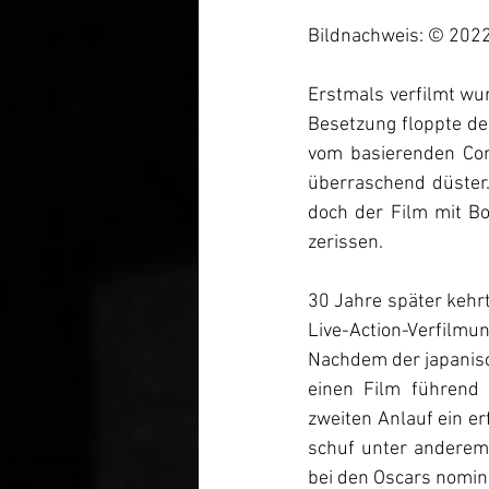
Bildnachweis: © 2022
Erstmals verfilmt wu
Besetzung floppte der
vom basierenden Com
überraschend düster.
doch der Film mit Bo
zerissen.
30 Jahre später kehrt
Live-Action-Verfilmu
Nachdem der japanisc
einen Film führend 
zweiten Anlauf ein e
schuf unter anderem F
bei den Oscars nomini