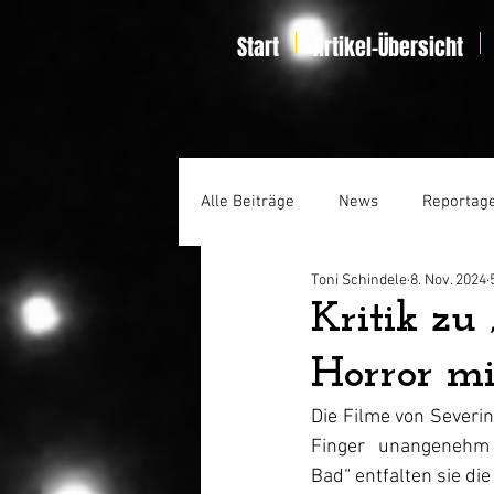
Start
Artikel-Übersicht
Alle Beiträge
News
Reportag
Toni Schindele
8. Nov. 2024
Specials
Home Entertainmen
Kritik zu 
Horror mi
Die Filme von Severin
Finger unangenehm 
Bad“ entfalten sie di