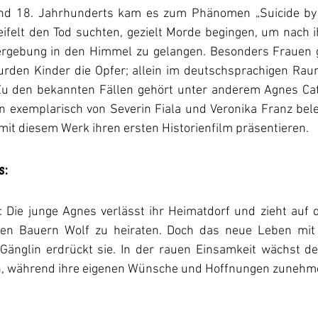
nd 18. Jahrhunderts kam es zum Phänomen „Suicide by P
ifelt den Tod suchten, gezielt Morde begingen, um nach ih
rgebung in den Himmel zu gelangen. Besonders Frauen gr
wurden Kinder die Opfer; allein im deutschsprachigen Rau
Zu den bekannten Fällen gehört unter anderem Agnes Cath
n exemplarisch von Severin Fiala und Veronika Franz bele
mit diesem Werk ihren ersten Historienfilm präsentieren.
:
: Die junge Agnes verlässt ihr Heimatdorf und zieht auf 
 den Bauern Wolf zu heiraten. Doch das neue Leben mit 
Gänglin erdrückt sie. In der rauen Einsamkeit wächst der
, während ihre eigenen Wünsche und Hoffnungen zunehme