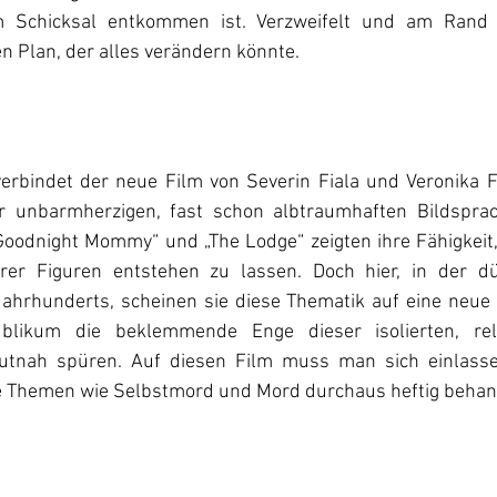
em Schicksal entkommen ist. Verzweifelt und am Rand
n Plan, der alles verändern könnte.
 verbindet der neue Film von Severin Fiala und Veronika F
r unbarmherzigen, fast schon albtraumhaften Bildsprach
Goodnight Mommy“ und „The Lodge“ zeigten ihre Fähigkeit, 
rer Figuren entstehen zu lassen. Doch hier, in der dü
Jahrhunderts, scheinen sie diese Thematik auf eine neue
likum die beklemmende Enge dieser isolierten, reli
utnah spüren. Auf diesen Film muss man sich einlassen
e Themen wie Selbstmord und Mord durchaus heftig behan