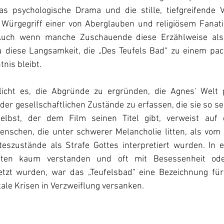
s psychologische Drama und die stille, tiefgreifende V
m Würgegriff einer von Aberglauben und religiösem Fanat
 Auch wenn manche Zuschauende diese Erzählweise als
u diese Langsamkeit, die „Des Teufels Bad“ zu einem pac
nis bleibt. 
icht es, die Abgründe zu ergründen, die Agnes' Welt p
 der gesellschaftlichen Zustände zu erfassen, die sie so se
selbst, der dem Film seinen Titel gibt, verweist auf e
Menschen, die unter schwerer Melancholie litten, als vom 
eszustände als Strafe Gottes interpretiert wurden. In ei
iten kaum verstanden und oft mit Besessenheit ode
etzt wurden, war das „Teufelsbad“ eine Bezeichnung für 
ale Krisen in Verzweiflung versanken.