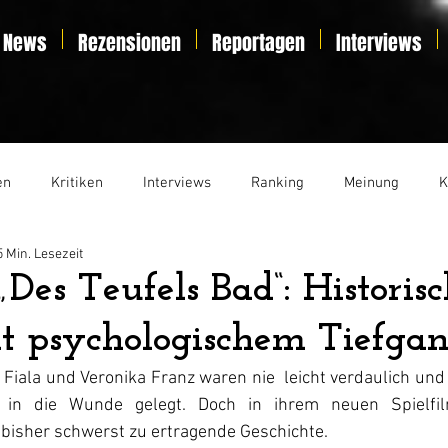
News
Rezensionen
Reportagen
Interviews
en
Kritiken
Interviews
Ranking
Meinung
K
5 Min. Lesezeit
t
Essay
Liveticker
„Des Teufels Bad“: Historis
t psychologischem Tiefga
 Fiala und Veronika Franz waren nie  leicht verdaulich und
in die Wunde gelegt. Doch in ihrem neuen Spielfilm
e bisher schwerst zu ertragende Geschichte.