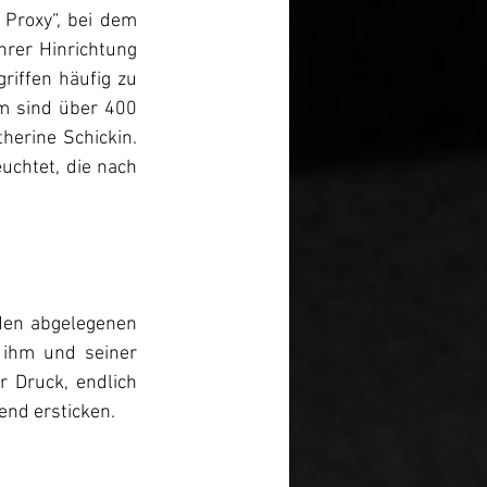
roxy“, bei dem 
rer Hinrichtung 
iffen häufig zu 
m sind über 400 
erine Schickin. 
uchtet, die nach 
den abgelegenen 
ihm und seiner 
 Druck, endlich 
nd ersticken.