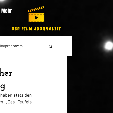
Mehr
inoprogramm
cher
ng
 haben stets den 
 „Des Teufels 