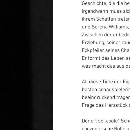
Geschichte, die die b
irgendwann muss sich
ihrem Schatten treten
und Serena Williams, 
Zwischen der unbedin
Erziehung, seiner rau
Eckpfeiler seines Char
Er formt das Leben se
was macht das aus de
All diese Tiefe der Fi
besten schauspieleris
beeindruckend tragen,
Frage das Herzstück 
Der oft so „coole“ Sch
egozentrische Rolle un