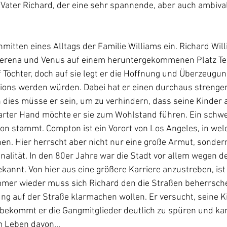
 Vater Richard, der eine sehr spannende, aber auch ambiva
nmitten eines Alltags der Familie Williams ein. Richard Will
Serena und Venus auf einem heruntergekommenen Platz Ten
 Töchter, doch auf sie legt er die Hoffnung und Überzeugung
ons werden würden. Dabei hat er einen durchaus strengen
dies müsse er sein, um zu verhindern, dass seine Kinder a
arter Hand möchte er sie zum Wohlstand führen. Ein schwe
 stammt. Compton ist ein Vorort von Los Angeles, in welc
. Hier herrscht aber nicht nur eine große Armut, sondern 
alität. In den 80er Jahre war die Stadt vor allem wegen d
kannt. Von hier aus eine größere Karriere anzustreben, ist
mmer wieder muss sich Richard den die Straßen beherrsc
lung auf der Straße klarmachen wollen. Er versucht, seine K
 bekommt er die Gangmitglieder deutlich zu spüren und kam
 Leben davon...