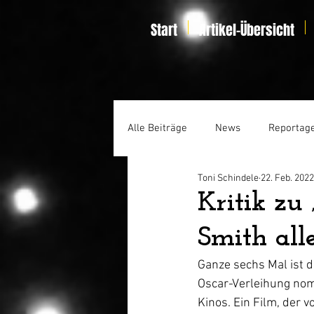
Start
Artikel-Übersicht
Alle Beiträge
News
Reportag
Toni Schindele
22. Feb. 2022
Specials
Home Entertainmen
Kritik zu
Smith all
Ganze sechs Mal ist d
Oscar-Verleihung nom
Kinos. Ein Film, der 