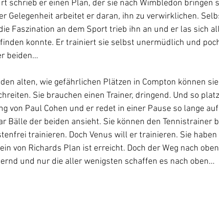
urt schrieb er einen Plan, der sie nach Wimbledon bringen s
 Gelegenheit arbeitet er daran, ihn zu verwirklichen. Selbs
die Faszination an dem Sport trieb ihn an und er las sich al
inden konnte. Er trainiert sie selbst unermüdlich und poch
r beiden...
den alten, wie gefährlichen Plätzen in Compton können sie
hreiten. Sie brauchen einen Trainer, dringend. Und so platz
ng von Paul Cohen und er redet in einer Pause so lange auf i
ar Bälle der beiden ansieht. Sie können den Tennistrainer b
tenfrei trainieren. Doch Venus will er trainieren. Sie haben 
ein von Richards Plan ist erreicht. Doch der Weg nach oben 
ernd und nur die aller wenigsten schaffen es nach oben...