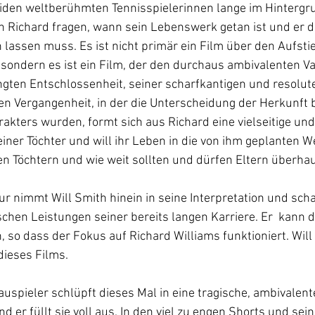
eiden weltberühmten Tennisspielerinnen lange im Hintergru
 Richard fragen, wann sein Lebenswerk getan ist und er d
 lassen muss. Es ist nicht primär ein Film über den Aufsti
sondern es ist ein Film, der den durchaus ambivalenten Va
gten Entschlossenheit, seiner scharfkantigen und resolute
en Vergangenheit, in der die Unterscheidung der Herkunft b
akters wurden, formt sich aus Richard eine vielseitige und 
iner Töchter und will ihr Leben in die von ihm geplanten W
n Töchtern und wie weit sollten und dürfen Eltern überha
gur nimmt Will Smith hinein in seine Interpretation und scha
chen Leistungen seiner bereits langen Karriere. Er  kann d
 so dass der Fokus auf Richard Williams funktioniert. Will 
dieses Films.
auspieler schlüpft dieses Mal in eine tragische, ambivalent
d er füllt sie voll aus. In den viel zu engen Shorts und se