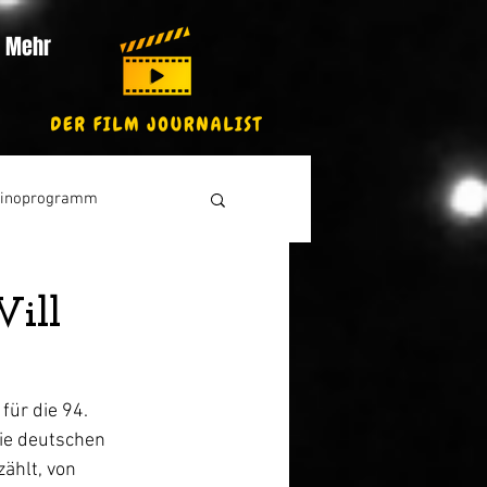
Mehr
inoprogramm
Will
für die 94. 
ie deutschen 
ählt, von 