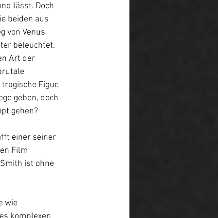
nd lässt. Doch 
ie beiden aus 
eg von Venus 
ter beleuchtet. 
n Art der 
rutale 
tragische Figur. 
ege geben, doch 
upt gehen?
fft einer seiner 
en Film 
Smith ist ohne 
e wie 
ines komplexen 