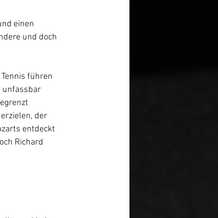
und einen 
andere und doch 
 Tennis führen 
n unfassbar 
egrenzt 
erzielen, der 
ozarts entdeckt 
och Richard 