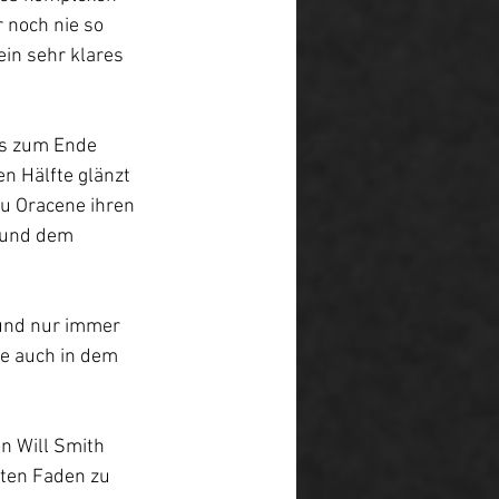
 noch nie so 
in sehr klares 
is zum Ende 
n Hälfte glänzt 
au Oracene ihren 
 und dem 
 und nur immer 
de auch in dem 
n Will Smith 
oten Faden zu 