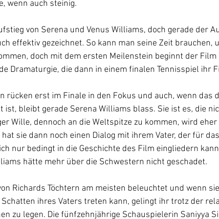
e, wenn auch steinig.
Aufstieg von Serena und Venus Williams, doch gerade der Au
ch effektiv gezeichnet. So kann man seine Zeit brauchen, u
ommen, doch mit dem ersten Meilenstein beginnt der Film s
de Dramaturgie, die dann in einem finalen Tennisspiel ihr Fi
n rücken erst im Finale in den Fokus und auch, wenn das 
ist, bleibt gerade Serena Williams blass. Sie ist es, die ni
er Wille, dennoch an die Weltspitze zu kommen, wird eher 
 hat sie dann noch einen Dialog mit ihrem Vater, der für das
sich nur bedingt in die Geschichte des Film eingliedern kann.
lliams hätte mehr über die Schwestern nicht geschadet. 
von Richards Töchtern am meisten beleuchtet und wenn sie
hatten ihres Vaters treten kann, gelingt ihr trotz der rela
nen zu legen. Die fünfzehnjährige Schauspielerin Saniyya Si