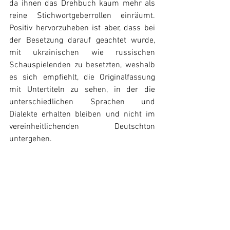
da ihnen das Drehbuch kaum mehr als 
reine Stichwortgeberrollen einräumt. 
Positiv hervorzuheben ist aber, dass bei 
der Besetzung darauf geachtet wurde, 
mit ukrainischen wie russischen 
Schauspielenden zu besetzten, weshalb 
es sich empfiehlt, 
die Originalfassung 
mit Untertiteln zu sehen, in der die 
unterschiedlichen Sprachen und 
Dialekte erhalten bleiben und nicht im 
vereinheitlichenden Deutschton 
untergehen.
Fazit:
Mit bildstarker Inszenierung und intensiv 
von Hauptdarstellerin Albina Korzh 
getragen, berührt „Oxana – Mein Leben 