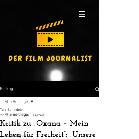
Beitrag
Alle Beiträge
Toni Schindele
Alle Beiträge
22. Juli 2025
4 Min. Lesezeit
Kritik zu „Oxana – Mein
News
Leben für Freiheit“: „Unsere
Reportagen