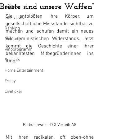
Brüste sind unsere Waffen“
Kritiken
Sie entblößten ihre Körper, um 
Interviews
gesellschaftliche Missstände sichtbar zu 
Ranking
machen und schufen damit ein neues 
Bild feministischen Widerstands. Jetzt 
Meinung
kommt die Geschichte einer ihrer 
Kinoprogramm
bekanntesten Mitbegründerinnen ins 
Specials
Kino.
Home Entertainment
Essay
Liveticker
Bildnachweis: © X Verleih AG
Mit ihren radikalen, oft oben-ohne 