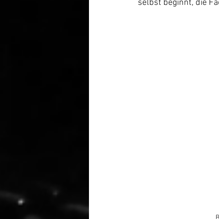
selbst beginnt, die F
B