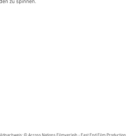
äden zu spinnen.
ildnachweis: © Across Nations Filmverleih - East End Film Production