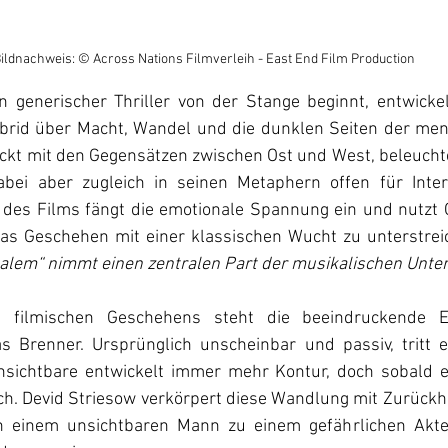
ildnachweis: © Across Nations Filmverleih - East End Film Production
 generischer Thriller von der Stange beginnt, entwickel
rid über Macht, Wandel und die dunklen Seiten der mens
ickt mit den Gegensätzen zwischen Ost und West, beleuchte
abei aber zugleich in seinen Metaphern offen für Interp
g des Films fängt die emotionale Spannung ein und nutzt 
das Geschehen mit einer klassischen Wucht zu unterstrei
salem“ nimmt einen zentralen Part der musikalischen Unte
s filmischen Geschehens steht die beeindruckende E
 Brenner. Ursprünglich unscheinbar und passiv, tritt er
nsichtbare entwickelt immer mehr Kontur, doch sobald er 
ich. Devid Striesow verkörpert diese Wandlung mit Zurückha
 einem unsichtbaren Mann zu einem gefährlichen Akteu