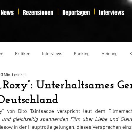
News
Rezensionen
Reportagen
Interviews
en
Kritiken
Interviews
Ranking
Meinung
K
3 Min. Lesezeit
t
Essay
Liveticker
 „Roxy“: Unterhaltsames Ge
Deutschland
y“ von Dito Tsintsadze verspricht laut dem Filmemac
n und gleichzeitig spannenden Film über Liebe und Glau
riesow in der Hauptrolle gelungen, dieses Versprechen ein