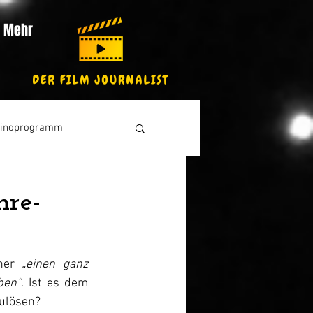
Mehr
inoprogramm
nre-
her 
„einen ganz 
ben“
. Ist es dem 
zulösen?