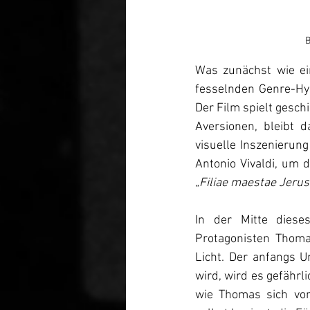
B
Was zunächst wie ein
fesselnden Genre-Hyb
Der Film spielt gesch
Aversionen, bleibt d
visuelle Inszenierun
Antonio Vivaldi, um 
„
Filiae maestae Jeru
In der Mitte diese
Protagonisten Thomas
Licht. Der anfangs U
wird, wird es gefährl
wie Thomas sich von