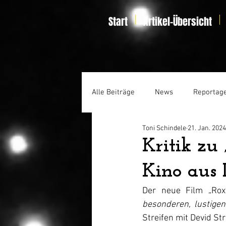
Start
Artikel-Übersicht
Alle Beiträge
News
Reportag
Toni Schindele
21. Jan. 2024
Specials
Home Entertainmen
Kritik zu
Kino aus 
Der neue Film „Rox
besonderen, lustige
Streifen mit Devid St