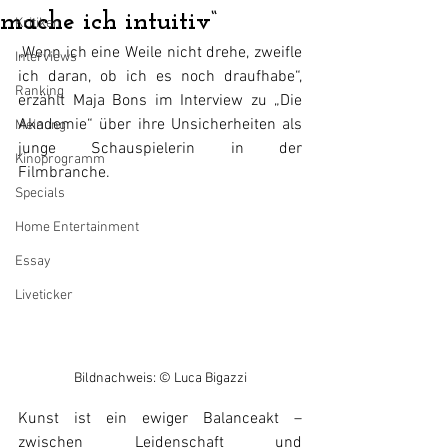
mache ich intuitiv“
Kritiken
„Wenn ich eine Weile nicht drehe, zweifle 
Interviews
ich daran, ob ich es noch draufhabe“, 
Ranking
erzählt Maja Bons im Interview zu „Die 
Akademie“ über ihre Unsicherheiten als 
Meinung
junge Schauspielerin in der 
Kinoprogramm
Filmbranche.
Specials
Home Entertainment
Essay
Liveticker
Bildnachweis: © Luca Bigazzi
Kunst ist ein ewiger Balanceakt – 
zwischen Leidenschaft und 