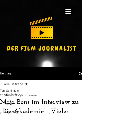
Beitrag
Alle Beiträge
Toni Schindele
Alle Beiträge
20. März 2025
5 Min. Lesezeit
Maja Bons im Interview zu
News
„Die Akademie“: „Vieles
Reportagen