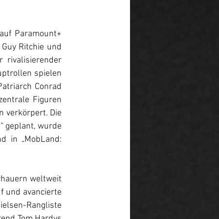
 auf Paramount+ 
 Guy Ritchie und 
rivalisierender 
trollen spielen 
atriarch Conrad 
entrale Figuren 
verkörpert. Die 
“ geplant, wurde 
d in „MobLand: 
hauern weltweit 
f und avancierte 
elsen-Rangliste 
hrend Tom Hardys 