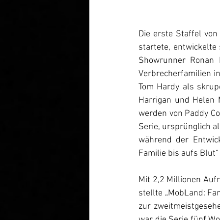
Die erste Staffel vo
startete, entwickelte
Showrunner Ronan Be
Verbrecherfamilien i
Tom Hardy als skrupe
Harrigan und Helen M
werden von Paddy Con
Serie, ursprünglich a
während der Entwic
Familie bis aufs Blut
Mit 2,2 Millionen Au
stellte „MobLand: Fam
zur zweitmeistgesehe
war die Serie fünf Wo