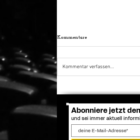
Kommentare
Kommentar verfassen...
Bella Thorne übernimmt
Hauptrolle, Regie und
Drehbuch bei „Spring
Breakers 2“
Abonniere jetzt de
und sei immer aktuell informi