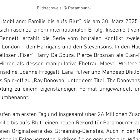
Bildnachweis: © Paramount+
n „MobLand: Familie bis aufs Blut“, die am 30. März 2025
 sich rasch zu einem internationalen Erfolg. Inszeniert von
nnett, erzählt die Serie vom brutalen Konflikt zweier 
n London – den Harrigans und den Stevensons. In den Haup
lloser „Fixer“ Harry Da Souza, Pierce Brosnan als Clan-P
irren als dessen manipulative Ehefrau Maeve. Weitere z
sidine, Joanne Froggatt, Lara Pulver und Mandeep Dhillon 
ls Spin-off zu „Ray Donovan“ unter dem Titel „The Donovans
klung zu einem eigenständigen Format umgewandelt un
“ umbenannt. 
frufen am ersten Tag und insgesamt über 26 Millionen Zusc
ilie bis aufs Blut“ einen neuen Rekord für Paramount+ au
nen Originalserie des Streaming-Dienstes. Auch in der Ni
chen in Folge vertreten. Kritiken fielen gemischt aus: Wä