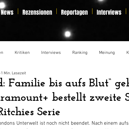
News
Rezensionen
Reportagen
Interviews
en
Kritiken
Interviews
Ranking
Meinung
K
1 Min. Lesezeit
t
Essay
Liveticker
 Familie bis aufs Blut“ ge
aramount+ bestellt zweite S
itchies Serie
ndons Unterwelt ist noch nicht beendet. Nach einem auf