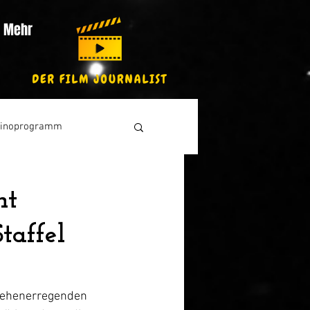
Mehr
inoprogramm
ht
taffel
sehenerregenden 