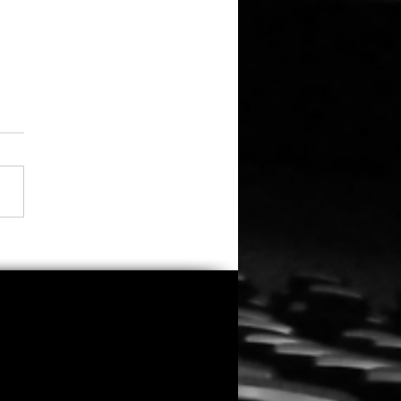
 Sandler versammelt
alte Clique: Dreharbeiten
indsköpfe 3“ gestartet