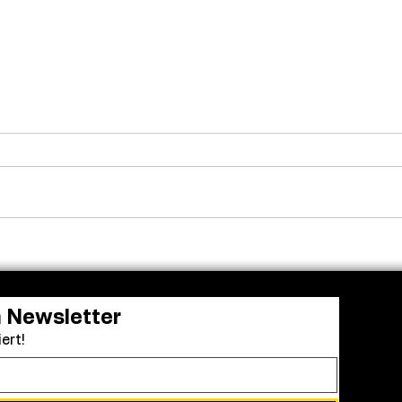
Venedig ehrt Luca
Adam
Guadagnino mit dem Cartier
die 
Glory to the Filmmaker
zu „K
Award
n Newsletter
ert!