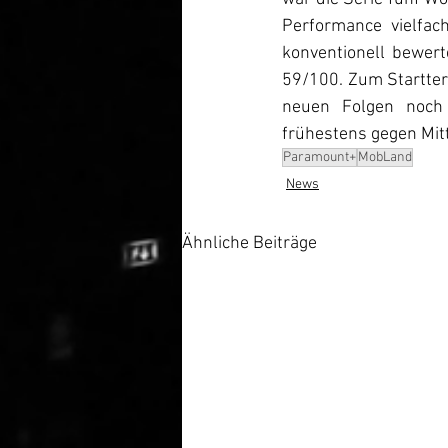
Performance vielfac
konventionell bewerte
59/100. Zum Startterm
neuen Folgen noch 
frühestens gegen Mit
Paramount+
MobLand
News
Ähnliche Beiträge