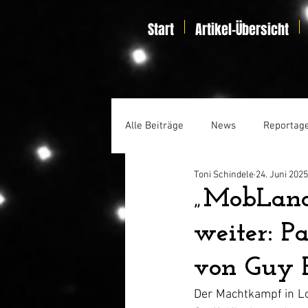
Start
Artikel-Übersicht
Alle Beiträge
News
Reportag
Toni Schindele
24. Juni 2025
Specials
Home Entertainmen
„MobLand:
weiter: P
von Guy R
Der Machtkampf in Lo