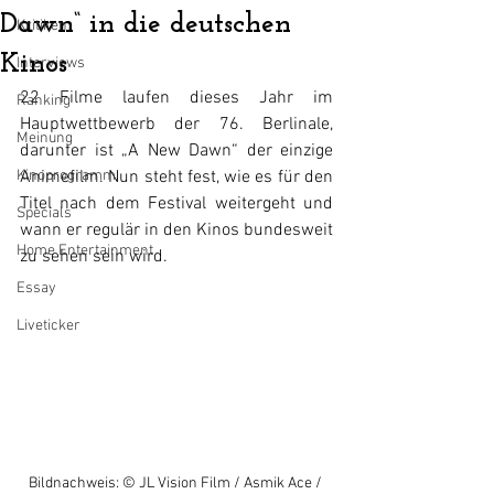
Dawn“ in die deutschen
Kritiken
Kinos
Interviews
22 Filme laufen dieses Jahr im 
Ranking
Hauptwettbewerb der 76. Berlinale, 
Meinung
darunter ist „A New Dawn“ der einzige 
Kinoprogramm
Animefilm. Nun steht fest, wie es für den 
Titel nach dem Festival weitergeht und 
Specials
wann er regulär in den Kinos bundesweit 
Home Entertainment
zu sehen sein wird.
Essay
Liveticker
Bildnachweis: © JL Vision Film / Asmik Ace / 