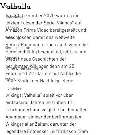
Valhalla“
Kritiken
Am 30. Dezember 2020 wurden die 
Interviews
letzten Folgen der Serie „Vikings“ auf 
Ranking
Amazon Prime Video bereitgestellt und 
beschlossen damit das weltweite 
Meinung
Serien-Phänomen. Doch auch wenn die 
Kinoprogramm
Serie endgültig beendet ist, gibt es nun 
Specials
wieder neue Geschichten der 
berühmten Wikinger, denn am 25. 
Home Entertainment
Februar 2022 startete auf Netflix die 
Essay
erste Staffel der Nachfolge-Serie. 
Liveticker
„Vikings: Valhalla“ spielt vor über 
eintausend Jahren im frühen 11. 
Jahrhundert und zeigt die heldenhaften 
Abenteuer einiger der berühmtesten 
Wikinger aller Zeiten, darunter der 
legendäre Entdecker Leif Eriksson (Sam 