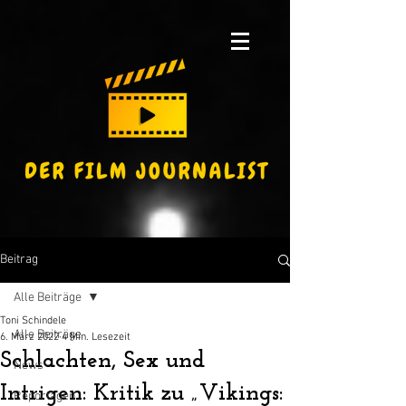
Beitrag
Alle Beiträge
Toni Schindele
Alle Beiträge
6. März 2022
4 Min. Lesezeit
Schlachten, Sex und
News
Intrigen: Kritik zu „Vikings:
Reportagen