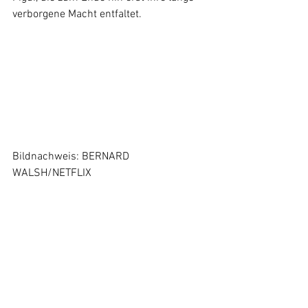
verborgene Macht entfaltet.
Bildnachweis: BERNARD 
WALSH/NETFLIX
Die Serie führt in ihrer ersten Staffel 
aber auch so viele Figuren ein, dass 
ihnen kaum wirkliche Charakterbögen 
gegeben werden können. Genauso 
werden auch viele der Intrigen und 
Fehden in der Geschichte sehr knapp 
beleuchtet und so bleibt 