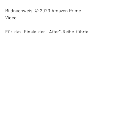
Bildnachweis: © 2023 Amazon Prime 
Video
Für das Finale der „After“-Reihe führte 
sie Regie und verfasste das Drehbuch. 
Neben Hero Fiennes Tiffin und Josephine 
Langford gehören zur Besetzung auch 
Mimi Keene, Benjamin Mascolo, Stephen 
Moyer und Louise Lombard. Ab dem 3. 
Oktober 2023 kann „After Everything“  
auf Amazon Prime Video angesehen 
werden.
News
Alle ansehen
Ähnliche Beiträge