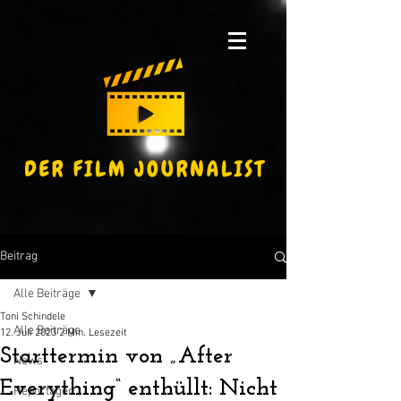
Beitrag
Alle Beiträge
Toni Schindele
Alle Beiträge
12. Juli 2023
2 Min. Lesezeit
Starttermin von „After
News
Everything“ enthüllt: Nicht
Reportagen