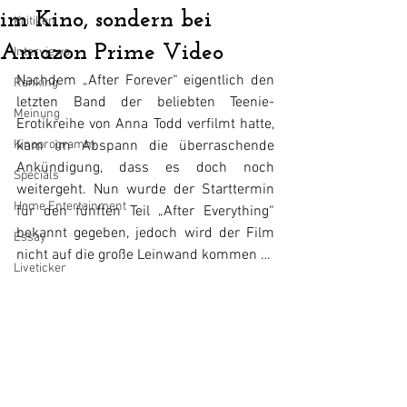
im Kino, sondern bei
Kritiken
Amazon Prime Video
Interviews
Nachdem „After Forever“ eigentlich den 
Ranking
letzten Band der beliebten Teenie-
Meinung
Erotikreihe von Anna Todd verfilmt hatte, 
Kinoprogramm
kam im Abspann die überraschende 
Ankündigung, dass es doch noch 
Specials
weitergeht. Nun wurde der Starttermin 
Home Entertainment
für den fünften Teil „After Everything“ 
bekannt gegeben, jedoch wird der Film 
Essay
nicht auf die große Leinwand kommen … 
Liveticker