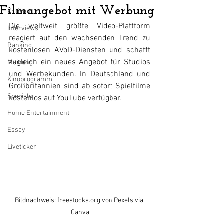
Filmangebot mit Werbung
Kritiken
Die weltweit größte Video-Plattform 
Interviews
reagiert auf den wachsenden Trend zu 
Ranking
kostenlosen AVoD-Diensten und schafft 
zugleich ein neues Angebot für Studios 
Meinung
und Werbekunden. In Deutschland und 
Kinoprogramm
Großbritannien sind ab sofort Spielfilme 
Specials
kostenlos auf YouTube verfügbar. 
Home Entertainment
Essay
Liveticker
Bildnachweis: freestocks.org von Pexels via 
Canva