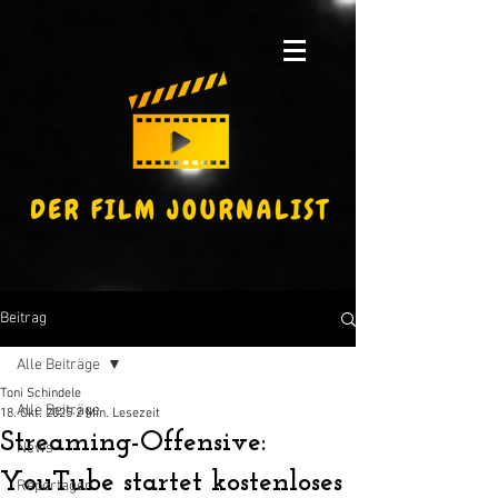
Beitrag
Alle Beiträge
Toni Schindele
Alle Beiträge
18. Okt. 2025
2 Min. Lesezeit
Streaming-Offensive:
News
YouTube startet kostenloses
Reportagen