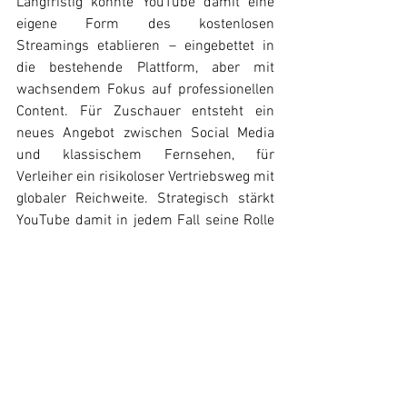
Langfristig könnte YouTube damit eine 
eigene Form des kostenlosen 
Streamings etablieren – eingebettet in 
die bestehende Plattform, aber mit 
wachsendem Fokus auf professionellen 
Content. Für Zuschauer entsteht ein 
neues Angebot zwischen Social Media 
und klassischem Fernsehen, für 
Verleiher ein risikoloser Vertriebsweg mit 
globaler Reichweite. Strategisch stärkt 
YouTube damit in jedem Fall seine Rolle 
als Hybrid aus Videoportal, 
Streamingdienst und Werbenetzwerk.
YouTube
News
Alle ansehen
Ähnliche Beiträge