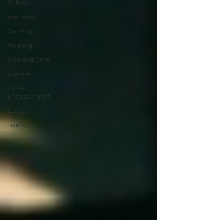
Kritiken
Interviews
Ranking
Meinung
Kinoprogramm
Specials
Home
Entertainment
Essay
Liveticker