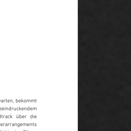
warten, bekommt 
eeindruckendem 
track über die 
herarrangements 