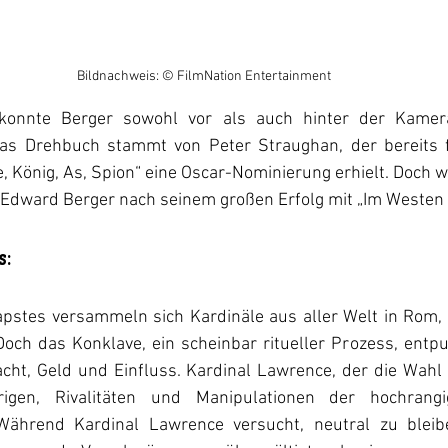
Bildnachweis: © FilmNation Entertainment
 konnte Berger sowohl vor als auch hinter der Kame
s Drehbuch stammt von Peter Straughan, der bereits für
 König, As, Spion“ eine Oscar-Nominierung erhielt. Doch wie
n Edward Berger nach seinem großen Erfolg mit „Im Westen
:
pstes versammeln sich Kardinäle aus aller Welt in Rom,
och das Konklave, ein scheinbar ritueller Prozess, entpu
ht, Geld und Einfluss. Kardinal Lawrence, der die Wahl al
igen, Rivalitäten und Manipulationen der hochrangig
Während Kardinal Lawrence versucht, neutral zu bleibe