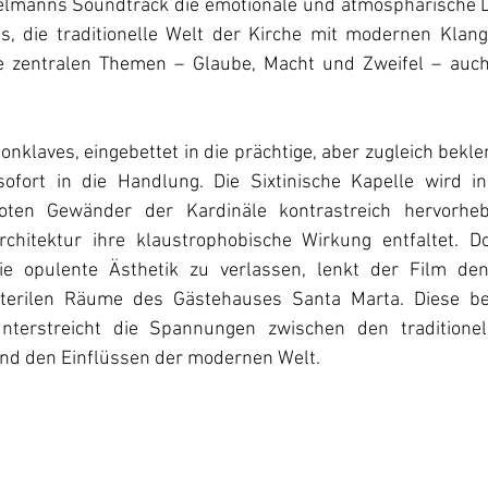
telmanns Soundtrack die emotionale und atmosphärische Di
s, die traditionelle Welt der Kirche mit modernen Klang
e zentralen Themen – Glaube, Macht und Zweifel – auch 
onklaves, eingebettet in die prächtige, aber zugleich bek
sofort in die Handlung. Die Sixtinische Kapelle wird in
oten Gewänder der Kardinäle kontrastreich hervorheb
chitektur ihre klaustrophobische Wirkung entfaltet. Do
die opulente Ästhetik zu verlassen, lenkt der Film den
erilen Räume des Gästehauses Santa Marta. Diese bew
nterstreicht die Spannungen zwischen den traditionel
und den Einflüssen der modernen Welt.