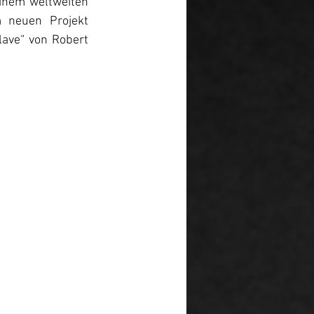
inem weltweiten 
 neuen Projekt 
ave“ von Robert 