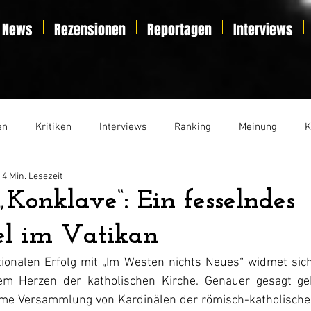
News
Rezensionen
Reportagen
Interviews
en
Kritiken
Interviews
Ranking
Meinung
K
4 Min. Lesezeit
t
Essay
Liveticker
„Konklave“: Ein fesselndes
el im Vatikan
ionalen Erfolg mit „Im Westen nichts Neues“ widmet sic
m Herzen der katholischen Kirche. Genauer gesagt ge
ime Versammlung von Kardinälen der römisch-katholischen 