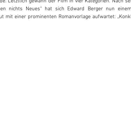
de. Letztlich gewann der Film in vier Kategorien. Nach se
ten nichts Neues“ hat sich Edward Berger nun einem
t mit einer prominenten Romanvorlage aufwartet: „Konkl