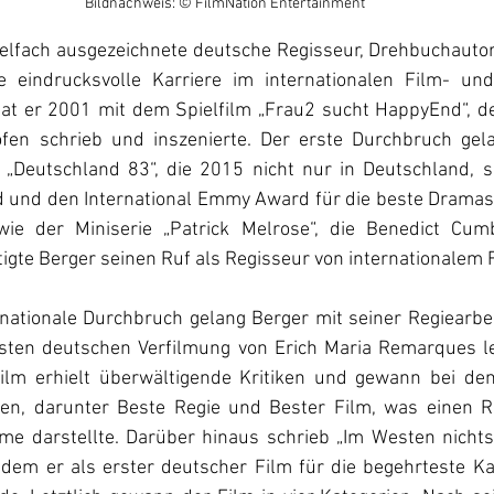
Bildnachweis: © FilmNation Entertainment
ielfach ausgezeichnete deutsche Regisseur, Drehbuchautor
e eindrucksvolle Karriere im internationalen Film- und
hat er 2001 mit dem Spielfilm „Frau2 sucht HappyEnd“, 
öfen schrieb und inszenierte. Der erste Durchbruch gel
 „Deutschland 83“, die 2015 nicht nur in Deutschland, s
 und den International Emmy Award für die beste Dramase
wie der Miniserie „Patrick Melrose“, die Benedict Cumb
stigte Berger seinen Ruf als Regisseur von internationalem
nationale Durchbruch gelang Berger mit seiner Regiearbei
ersten deutschen Verfilmung von Erich Maria Remarques 
ilm erhielt überwältigende Kritiken und gewann bei de
en, darunter Beste Regie und Bester Film, was einen Re
lme darstellte. Darüber hinaus schrieb „Im Westen nichts
ndem er als erster deutscher Film für die begehrteste Kat