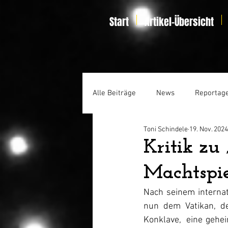
Start
Artikel-Übersicht
Alle Beiträge
News
Reportag
Toni Schindele
19. Nov. 2024
Specials
Home Entertainmen
Kritik zu 
Machtspi
Nach seinem internat
nun dem Vatikan, de
Konklave,  eine gehe