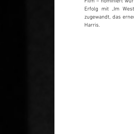
Film – nominiert wur
Erfolg mit „Im Wes
zugewandt, das erneu
Harris. 