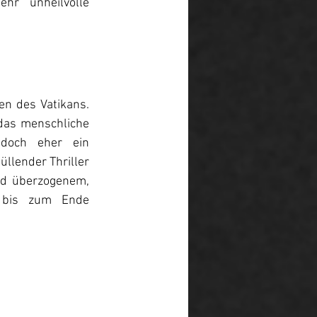
r unheilvolle 
n des Vatikans. 
das menschliche 
doch eher ein 
llender Thriller 
nd überzogenem, 
 bis zum Ende 