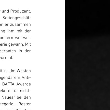
 und Produzent, 
 Seriengeschäft 
den er zusammen 
ang ihm mit der 
ondern weltweit 
rie gewann. Mit 
erbatch in der 
 Format.
t zu „Im Westen 
legendärem Anti-
n BAFTA Awards 
kord für nicht-
 Neues“ bei den 
egorie – Bester 