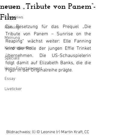
neuen „Tribute von Panem“-
Kritiken
Film
Interviews
Die Besetzung für das Prequel „Die 
Ranking
Tribute von Panem – Sunrise on the 
Meinung
Reaping“ wächst weiter: Elle Fanning 
Kinoprogramm
wird die Rolle der jungen Effie Trinket 
übernehmen. Die US-Schauspielerin 
Specials
folgt damit auf Elizabeth Banks, die die 
Home Entertainment
Figur in der Originalreihe prägte.
Essay
Liveticker
Bildnachweis: (l) © Leonine (r) Martin Kraft, CC 