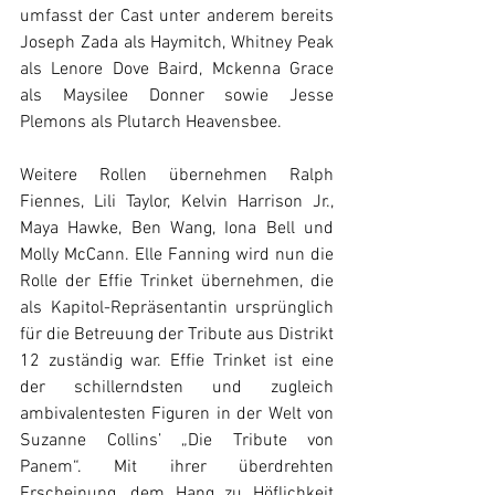
umfasst der Cast unter anderem bereits 
Joseph Zada als Haymitch, Whitney Peak 
als Lenore Dove Baird, Mckenna Grace 
als Maysilee Donner sowie Jesse 
Plemons als Plutarch Heavensbee. 
Weitere Rollen übernehmen Ralph 
Fiennes, Lili Taylor, Kelvin Harrison Jr., 
Maya Hawke, Ben Wang, Iona Bell und 
Molly McCann. Elle Fanning wird nun die 
Rolle der Effie Trinket übernehmen, die 
als Kapitol-Repräsentantin ursprünglich 
für die Betreuung der Tribute aus Distrikt 
12 zuständig war. Effie Trinket ist eine 
der schillerndsten und zugleich 
ambivalentesten Figuren in der Welt von 
Suzanne Collins’ „Die Tribute von 
Panem“. Mit ihrer überdrehten 
Erscheinung, dem Hang zu Höflichkeit 