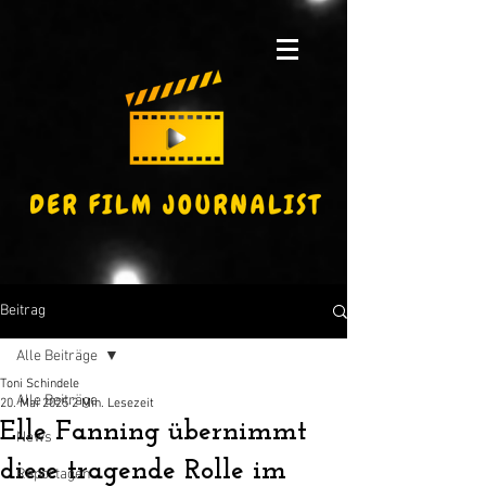
Beitrag
Alle Beiträge
Toni Schindele
Alle Beiträge
20. Mai 2025
2 Min. Lesezeit
Elle Fanning übernimmt
News
diese tragende Rolle im
Reportagen