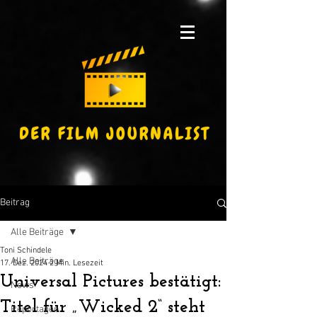
Beitrag
Alle Beiträge
Toni Schindele
Alle Beiträge
17. Dez. 2024
2 Min. Lesezeit
Universal Pictures bestätigt:
News
Titel für „Wicked 2“ steht
Reportagen