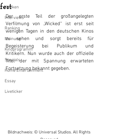
fest
Kritiken
Der erste Teil der großangelegten 
Interviews
Verfilmung von „Wicked“ ist erst seit 
Ranking
wenigen Tagen in den deutschen Kinos 
zu sehen und sorgt bereits für 
Meinung
Begeisterung bei Publikum und 
Kinoprogramm
Kritikern. Nun wurde auch der offizielle 
Specials
Titel der mit Spannung erwarteten 
Fortsetzung bekannt gegeben.
Home Entertainment
Essay
Liveticker
Bildnachweis: © Universal Studios. All Rights 