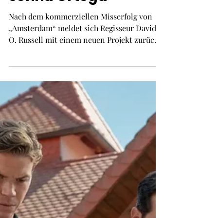
David O. Russell
inszeniert Billard-
Drama „Shutout“ mit
Robert De Niro und
Jenna Ortega
Nach dem kommerziellen Misserfolg von
„Amsterdam“ meldet sich Regisseur David
O. Russell mit einem neuen Projekt zurück.
In „Shutout“