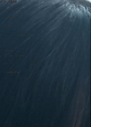
Kritiken
Interviews
Ranking
Meinung
Kinoprogramm
Specials
Home
Entertainment
Essay
Liveticker