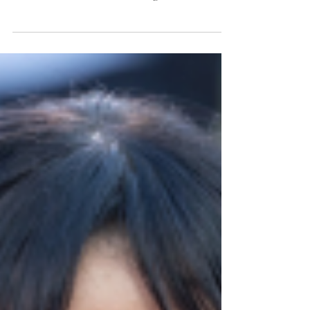
Rückkehr nach
Nevermore
Nach dem weltweiten Überraschungserfolg
ist es nach rund drei jahren Wartezeit
endlich soweit und neue Folgen von
„Wednesday“ starten auf Netflix. Doch
gelingt es